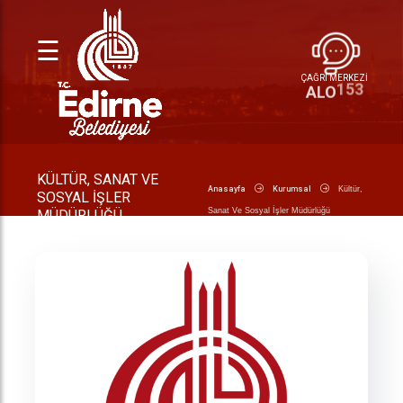
☰
ÇAĞRI MERKEZİ
ALO
153
KÜLTÜR, SANAT VE
Anasayfa
Kurumsal
Kültür,
SOSYAL İŞLER
Sanat Ve Sosyal İşler Müdürlüğü
MÜDÜRLÜĞÜ