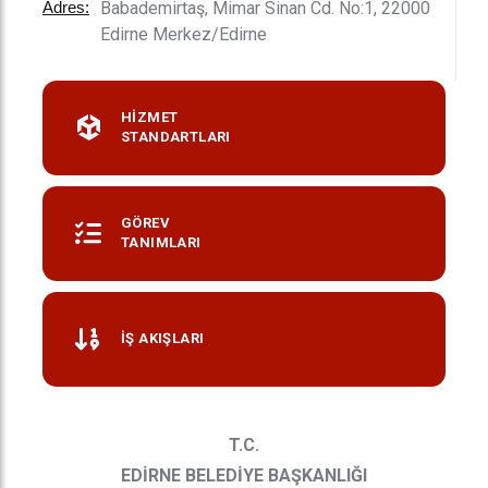
Adres:
Babademirtaş, Mimar Sinan Cd. No:1, 22000
Edirne Merkez/Edirne
HİZMET
STANDARTLARI
GÖREV
TANIMLARI
İŞ AKIŞLARI
T.C.
EDİRNE BELEDİYE BAŞKANLIĞI