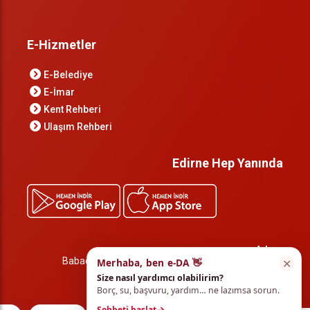
E-Hizmetler
E-Belediye
E-İmar
Kent Rehberi
Ulaşım Rehberi
Edirne Hep Yanında
Adres
Babademirtaş, Mimar Sinan Cd. No:1, 22000 Edirne
✕
Merhaba, ben e-DA 👋
Merkez/Edirne
Size nasıl yardımcı olabilirim?
Borç, su, başvuru, yardım… ne lazımsa sorun.
Sohbeti başlat