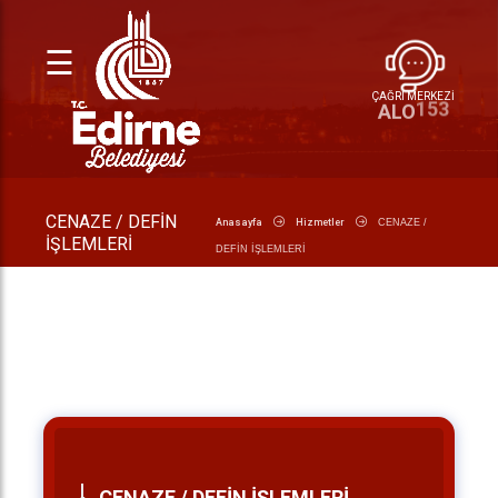
☰
ÇAĞRI MERKEZİ
153
ALO
CENAZE / DEFİN
Anasayfa
Hizmetler
CENAZE /
İŞLEMLERİ
DEFİN İŞLEMLERİ
CENAZE / DEFİN İŞLEMLERİ