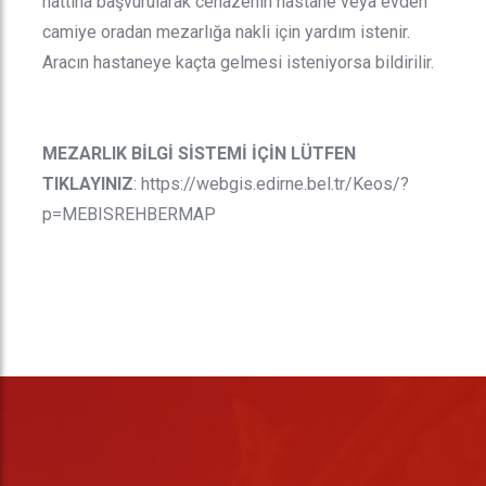
hattına başvurularak cenazenin hastane veya evden
camiye oradan mezarlığa nakli için yardım istenir.
Aracın hastaneye kaçta gelmesi isteniyorsa bildirilir.
MEZARLIK BİLGİ SİSTEMİ İÇİN LÜTFEN
TIKLAYINIZ
:
https://webgis.edirne.bel.tr/Keos/?
p=MEBISREHBERMAP