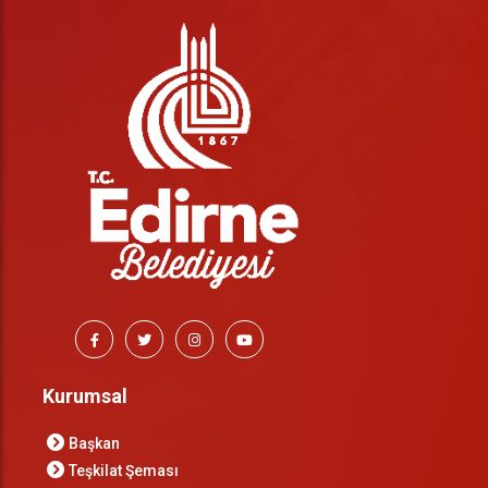
Kurumsal
Başkan
Teşkilat Şeması