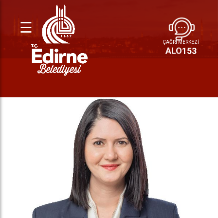
☰
ÇAĞRI MERKEZİ
ALO
153