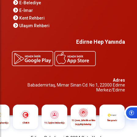
E-Belediye
E-İmar
Kent Rehberi
Ulaşım Rehberi
Edirne Hep Yanında
Adres
Babademirtaş, Mimar Sinan Cd. No:1, 22000 Edirne
Merkez/Edirne
İlan.gov.tr
T.C. Çevre, Şehircilik ve İklim
CİMER
T.C. İçişleri Bakanlığı
şkanlığı
Değişikliği Bakanlığı