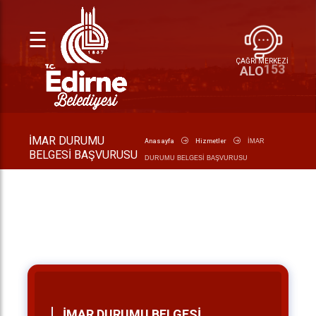
☰
ÇAĞRI MERKEZİ
153
ALO
İMAR DURUMU
Anasayfa
Hizmetler
İMAR
BELGESİ BAŞVURUSU
DURUMU BELGESİ BAŞVURUSU
İMAR DURUMU BELGESİ