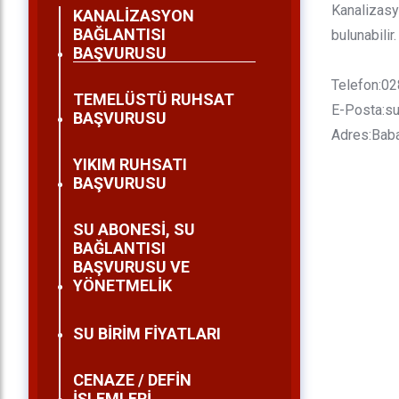
Kanalizasy
KANALİZASYON
BAĞLANTISI
bulunabilir
BAŞVURUSU
Telefon:0
TEMELÜSTÜ RUHSAT
E-Posta:su
BAŞVURUSU
Adres:Baba
YIKIM RUHSATI
BAŞVURUSU
SU ABONESİ, SU
BAĞLANTISI
BAŞVURUSU VE
YÖNETMELİK
SU BİRİM FİYATLARI
CENAZE / DEFİN
İŞLEMLERİ