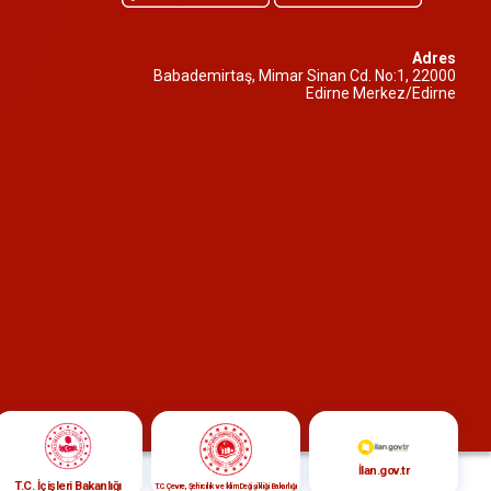
Adres
Babademirtaş, Mimar Sinan Cd. No:1, 22000
Edirne Merkez/Edirne
İlan.gov.tr
T.C. İçişleri Bakanlığı
T.C. Çevre, Şehircilik ve İklim Değişikliği Bakanlığı