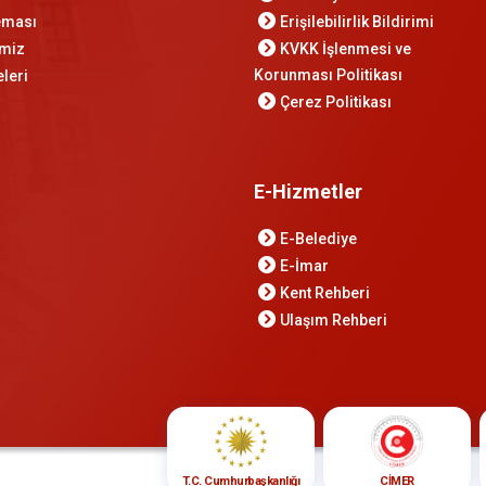
Şeması
Erişilebilirlik Bildirimi
imiz
KVKK İşlenmesi ve
Korunması Politikası
leri
Çerez Politikası
E-Hizmetler
E-Belediye
E-İmar
Kent Rehberi
Ulaşım Rehberi
CİMER
T.C. Cumhurbaşkanlığı