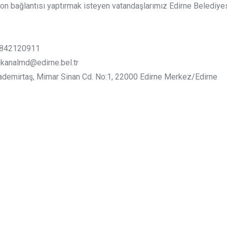
on bağlantısı yaptırmak isteyen vatandaşlarımız Edirne Belediy
.
2842120911
kanalmd@edirne.bel.tr
demirtaş, Mimar Sinan Cd. No:1, 22000 Edirne Merkez/Edirne