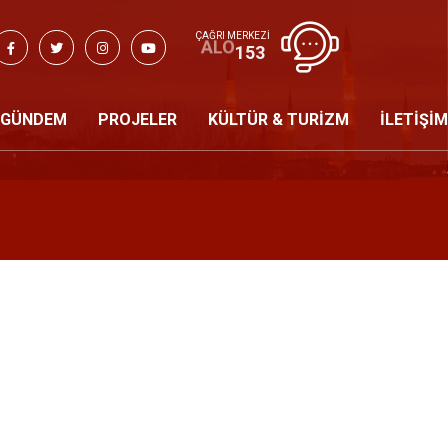
ÇAĞRI MERKEZİ
153
ALO
GÜNDEM
PROJELER
KÜLTÜR & TURİZM
İLETİŞİM