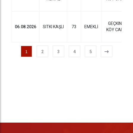
GEÇKINLI
06.08.2026
SITKI KAŞLI
73
EMEKLİ
KÖY CAMII
1
2
3
4
5