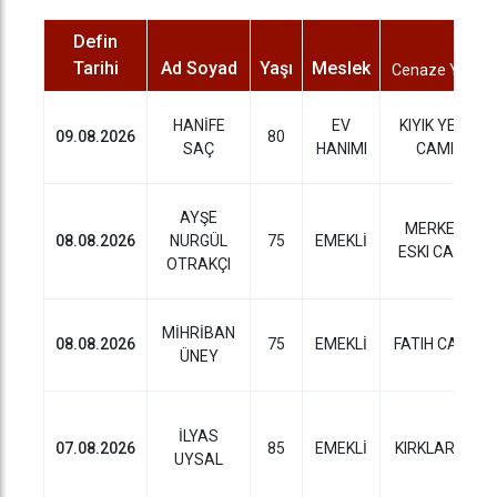
Defin
Tarihi
Ad Soyad
Yaşı
Meslek
Cenaze Yeri
HANİFE
EV
KIYIK YENI
09.08.2026
80
SAÇ
HANIMI
CAMI
AYŞE
MERKEZ
08.08.2026
NURGÜL
75
EMEKLİ
ESKI CAMI
OTRAKÇI
MİHRİBAN
08.08.2026
75
EMEKLİ
FATIH CAMI
ÜNEY
İLYAS
07.08.2026
85
EMEKLİ
KIRKLARELI
UYSAL