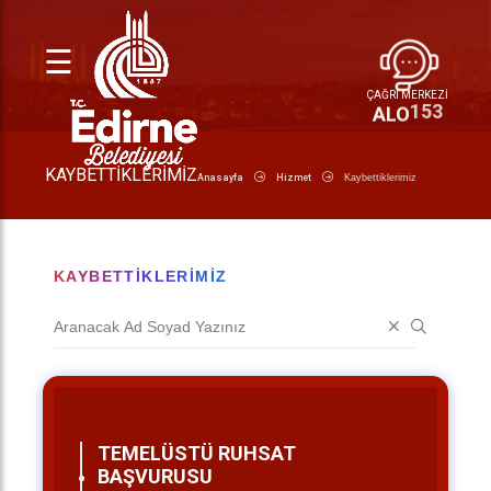
☰
ÇAĞRI MERKEZİ
153
ALO
KAYBETTIKLERIMIZ
Anasayfa
Hizmet
Kaybettiklerimiz
KAYBETTIKLERIMIZ
TEMELÜSTÜ RUHSAT
BAŞVURUSU