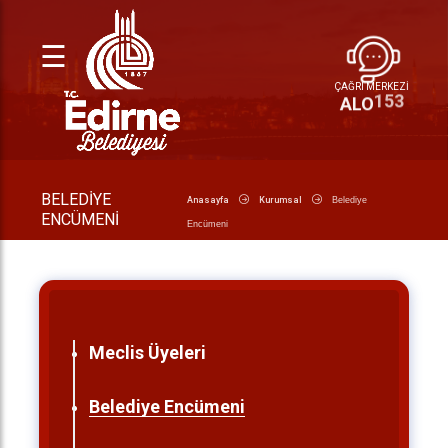
☰
ÇAĞRI MERKEZİ
153
ALO
BELEDIYE
Anasayfa
Kurumsal
Belediye
ENCÜMENI
Encümeni
Meclis Üyeleri
Belediye Encümeni