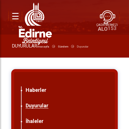
☰
ÇAĞRI MERKEZİ
153
ALO
DUYURULAR
Anasayfa
Gündem
Duyurular
Haberler
Duyurular
İhaleler