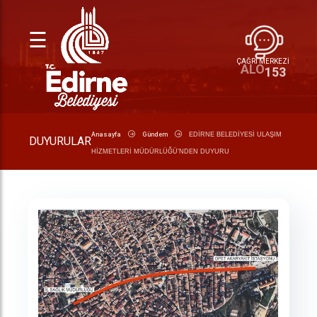
☰
ÇAĞRI MERKEZİ
153
ALO
Anasayfa
Gündem
EDİRNE BELEDİYESİ ULAŞIM
DUYURULAR
HİZMETLERİ MÜDÜRLÜĞÜ’NDEN DUYURU