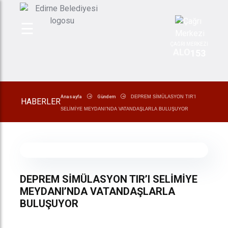
☰
ÇAĞRI MERKEZİ
ALO
153
Anasayfa
Gündem
DEPREM SİMÜLASYON TIR’I
HABERLER
SELİMİYE MEYDANI’NDA VATANDAŞLARLA BULUŞUYOR
DEPREM SİMÜLASYON TIR’I SELİMİYE
MEYDANI’NDA VATANDAŞLARLA
BULUŞUYOR