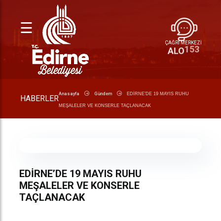
☰
ÇAĞRI MERKEZİ
153
ALO
Anasayfa
Gündem
EDİRNE’DE 19 MAYIS RUHU
HABERLER
MEŞALELER VE KONSERLE TAÇLANACAK
EDİRNE’DE 19 MAYIS RUHU
MEŞALELER VE KONSERLE
TAÇLANACAK