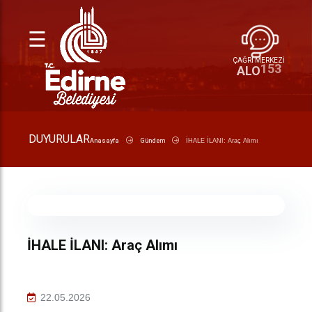
☰
ÇAĞRI MERKEZİ
153
ALO
DUYURULAR
Anasayfa
Gündem
İHALE İLANI: Araç Alımı
İHALE İLANI: Araç Alımı
22.05.2026