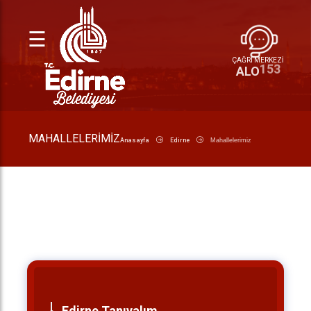
☰
ÇAĞRI MERKEZİ
153
ALO
MAHALLELERIMIZ
Anasayfa
Edirne
Mahallelerimiz
Edirne Tanıyalım